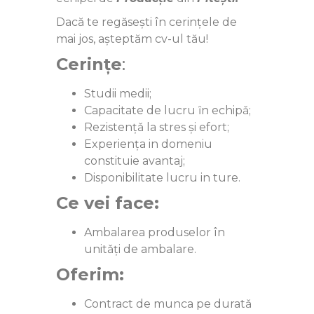
Dacă te regăsești în cerințele de
mai jos, așteptăm cv-ul tău!
Cerințe
:
Studii medii;
Capacitate de lucru ȋn echipǎ;
Rezistențǎ la stres și efort;
Experiența in domeniu
constituie avantaj;
Disponibilitate lucru in ture.
Ce vei face:
Ambalarea produselor în
unitǎți de ambalare.
Oferim:
Contract de munca pe duratǎ