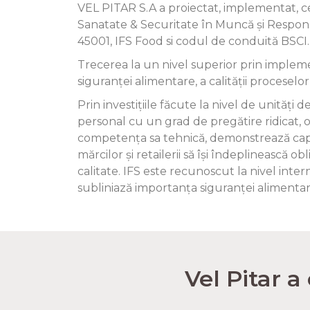
VEL PITAR S.A a proiectat, implementat, c
Sanatate & Securitate în Muncă și Responsa
45001, IFS Food si codul de conduită BSCI.
Trecerea la un nivel superior prin implem
siguranței alimentare, a calității proceselor
Prin investițiile făcute la nivel de unităț
personal cu un grad de pregătire ridicat, o
competența sa tehnică, demonstrează capaci
mărcilor și retailerii să își îndeplinească 
calitate. IFS este recunoscut la nivel inter
subliniază importanța siguranței alimentar
Vel Pitar a