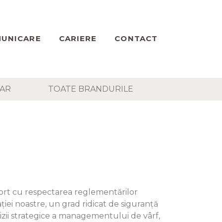
UNICARE
CARIERE
CONTACT
TAR
TOATE BRANDURILE
aport cu respectarea reglementărilor
ției noastre, un grad ridicat de siguranță
cizii strategice a managementului de vârf,