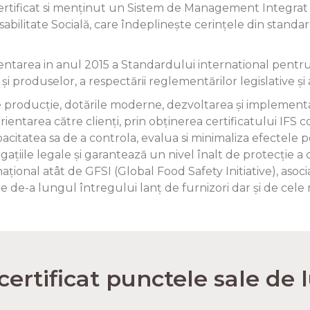
ertificat si menținut un Sistem de Management Integrat :
bilitate Socială, care îndeplinește cerințele din standa
entarea in anul 2015 a Standardului international pentru
 și produselor, a respectării reglementărilor legislative și 
i de producție, dotările moderne, dezvoltarea și implementa
rientarea către clienți, prin obținerea certificatului IFS 
tatea sa de a controla, evalua si minimaliza efectele per
obligațiile legale și garantează un nivel înalt de protecți
național atât de GFSI (Global Food Safety Initiative), aso
e de-a lungul întregului lanț de furnizori dar și de cel
 certificat punctele sale de l