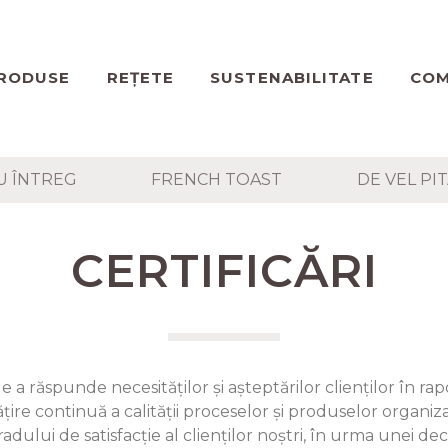
RODUSE
REȚETE
SUSTENABILITATE
COM
U ÎNTREG
FRENCH TOAST
DE VEL PI
CERTIFICĂRI
a răspunde necesităților și așteptărilor clienților în r
țire continuă a calității proceselor și produselor organiza
dului de satisfacție al clienților noștri, în urma unei de