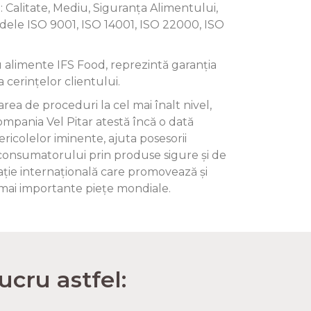
 Calitate, Mediu, Siguranța Alimentului,
rdele ISO 9001, ISO 14001, ISO 22000, ISO
 alimente IFS Food, reprezintă garanția
a cerințelor clientului.
rea de proceduri la cel mai înalt nivel,
compania Vel Pitar atestă încă o dată
icolelor iminente, ajuta posesorii
e a consumatorului prin produse sigure și de
ciație internațională care promovează și
e mai importante piețe mondiale.
ucru astfel: