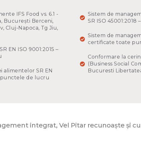
ente IFS Food vs. 6.1 -
Sistem de managemen
a, București Berceni,
SR ISO 45001:2018 –
v, Cluj-Napoca, Tg Jiu,
Sistem de manageme
certificate toate p
 SR EN ISO 9001:2015 –
u
Conformare la cerint
(Business Social Com
i alimentelor SR EN
Bucuresti Libertate
e punctele de lucru
ement integrat, Vel Pitar recunoaște și cul