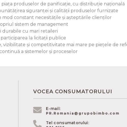
piața produselor de panificație, cu distribuție națională
mbunătățirea siguranței și calității produselor furnizate
 mod constant necesitățile și așteptările clienților
 propriul sistem de management
 durabile cu mari retaileri
 participarea la licitații publice
 vizibilitate și competitivitate mai mare pe piețele de ref
continuă a sistemelor și proceselor
VOCEA CONSUMATORULUI
E-mail:
PR.Romania@grupobimbo.com
Tel consumatorului: