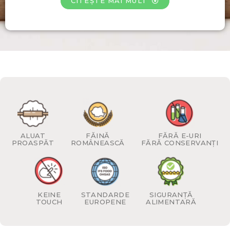
CITEȘTE MAI MULT
ALUAT
FĂINĂ
FĂRĂ E-URI
PROASPĂT
ROMÂNEASCĂ
FĂRĂ CONSERVANȚI
KEINE
STANDARDE
SIGURANȚĂ
TOUCH
EUROPENE
ALIMENTARĂ