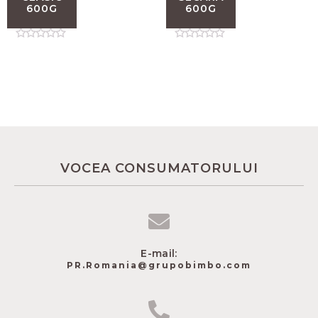
600G
600G
Rated
Rated
0
0
out
out
of
of
5
5
VOCEA CONSUMATORULUI
E-mail:
PR.Romania@grupobimbo.com