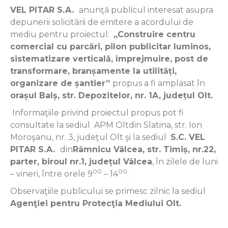
VEL PITAR S.A.
anunţă publicul interesat asupra
depunerii solicitării de emitere a acordului de
mediu pentru proiectul:
„Construire centru
comercial cu parcări, pilon publicitar luminos,
sistematizare verticală, împrejmuire, post de
transformare, branșamente la utilități,
organizare de șantier”
propus a fi amplasat în
orașul Balș, str. Depozitelor, nr. 1A, județul Olt.
Informaţiile privind proiectul propus pot fi
consultate la sediul APM Oltdin Slatina, str. Ion
Moroşanu, nr. 3, judeţul Olt şi la sediul
S.C. VEL
PITAR S.A.
din
Râmnicu Vâlcea, str. Timiș, nr.22,
parter, biroul nr.1, județul Vâlcea
, în zilele de luni
00
00
– vineri, între orele 9
– 14
.
Observaţiile publicului se primesc zilnic la sediul
Agenţiei pentru Protecţia Mediului Olt.