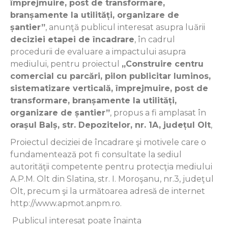
împrejmuire, post de transformare,
branșamente la utilități, organizare de
șantier”
, anunţă publicul interesat asupra luării
deciziei etapei de încadrare
, în cadrul
procedurii de evaluare a impactului asupra
mediului, pentru proiectul
„Construire centru
comercial cu parcări, pilon publicitar luminos,
sistematizare verticală, împrejmuire, post de
transformare, branșamente la utilități,
organizare de șantier”
, propus a fi amplasat în
orașul Balș, str. Depozitelor, nr. 1A, județul Olt
,
Proiectul deciziei de încadrare şi motivele care o
fundamentează pot fi consultate la sediul
autorităţii competente pentru protecţia mediului
A.P.M. Olt din Slatina, str. I. Moroşanu, nr.3, judeţul
Olt, precum şi la următoarea adresă de internet
http://www.apmot.anpm.ro.
Publicul interesat poate înainta