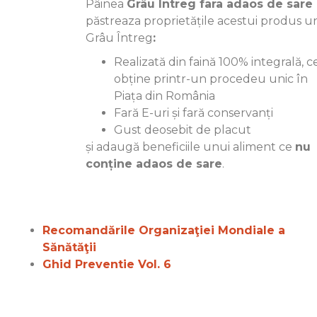
Pâinea
Grâu Întreg fara adaos de sare
păstreaza proprietățile acestui produs u
Grâu Întreg
:
Realizată din faină 100% integrală, c
obține printr-un procedeu unic în
Piața din România
Fară E-uri și fară conservanți
Gust deosebit de placut
și adaugă beneficiile unui aliment ce
nu
conține adaos de sare
.
Recomandările Organizaţiei Mondiale a
Sănătăţii
Ghid Preventie Vol. 6