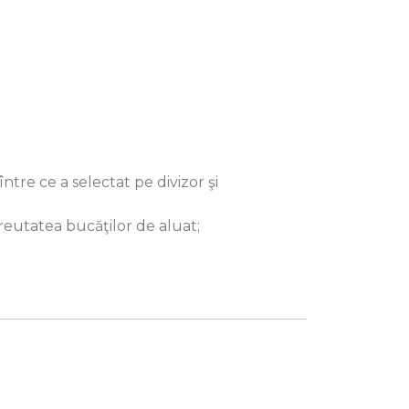
ntre ce a sеlеctat pe divizor şi
greutatea bucăţilor de aluat;