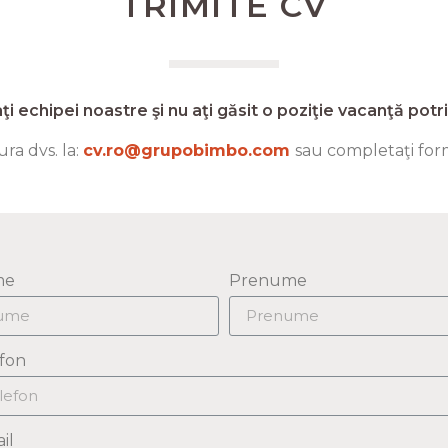
TRIMITE CV
aţi echipei noastre şi nu aţi găsit o poziţie vacanţă potriv
ra dvs. la:
cv.ro@grupobimbo.com
sau completaţi form
me
Prenume
fon
il