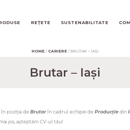
RODUSE
REȚETE
SUSTENABILITATE
COM
HOME
/
CARIERE
/ BRUTAR – IAȘI
Brutar – Iași
în poziția de
Brutar
în cadrul echipei de
Producție
din
I
mai jos, așteptăm CV-ul tău!