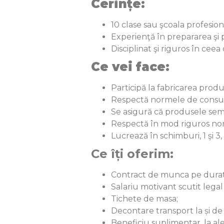
Cerințe:
10 clase sau şcoala profesiona
Experienţă în prepararea şi p
Disciplinat şi riguros în ceea
Ce vei face:
Participă la fabricarea prod
Respectă normele de consum 
Se asigură că produsele semi
Respectă în mod riguros nor
Lucrează în schimburi, 1 şi 3
Ce îți oferim:
Contract de munca pe dura
Salariu motivant scutit legal 
Tichete de masa;
Decontare transport la și de
Beneficiu suplimentar, la aleg