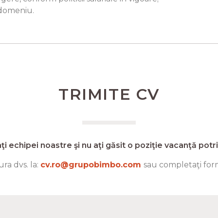
 domeniu.
TRIMITE CV
aţi echipei noastre şi nu aţi găsit o poziţie vacanţă potriv
ra dvs. la:
cv.ro@grupobimbo.com
sau completaţi form