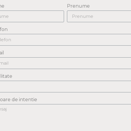
me
Prenume
fon
il
litate
soare de intentie