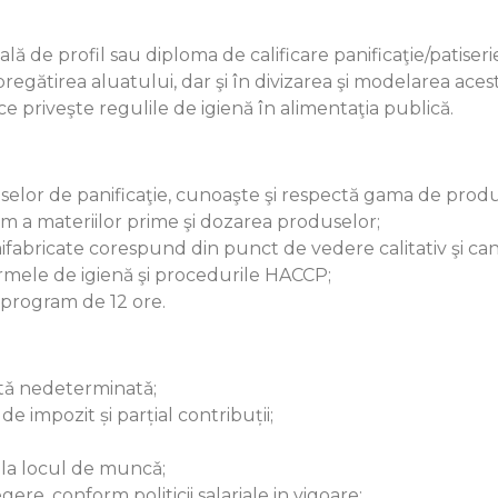
lă de profil sau diploma de calificare panificaţie/patiseri
regătirea aluatului, dar şi în divizarea şi modelarea acest
 ce priveşte regulile de igienă în alimentaţia publică.
uselor de panificaţie, cunoaşte şi respectă gama de produs
a materiilor prime şi dozarea produselor;
fabricate corespund din punct de vedere calitativ şi cant
mele de igienă şi procedurile HACCP;
, program de 12 ore.
tǎ nedeterminatǎ;
de impozit și parțial contribuții;
 la locul de muncǎ;
ere, conform politicii salariale in vigoare;