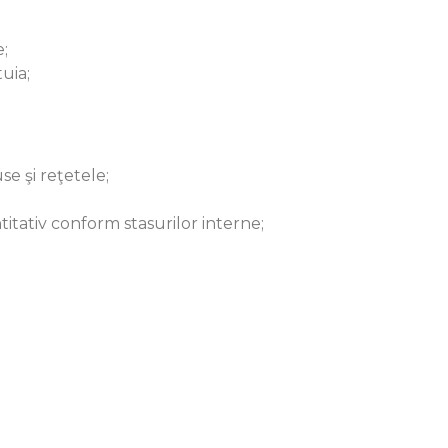
e;
uia;
e şi reţetele;
itativ conform stasurilor interne;