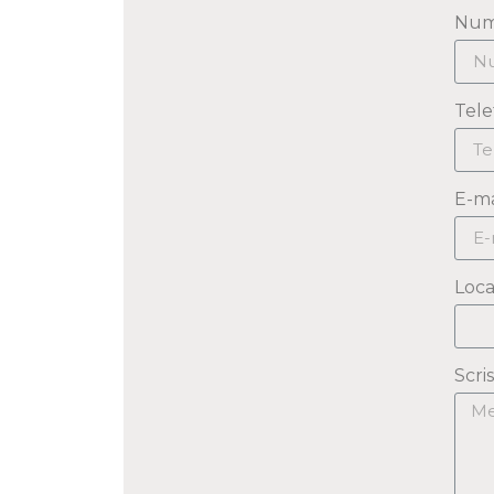
Nu
Tele
E-ma
Loca
Scri